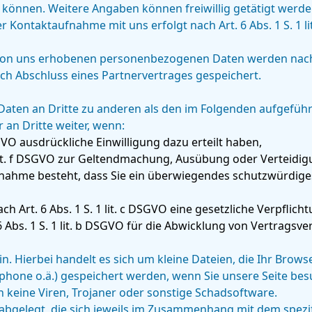
önnen. Weitere Angaben können freiwillig getätigt werde
Kontaktaufnahme mit uns erfolgt nach Art. 6 Abs. 1 S. 1 l
 von uns erhobenen personenbezogenen Daten werden nach 
ch Abschluss eines Partnervertrages gespeichert.
Daten an Dritte zu anderen als den im Folgenden aufgeführt
 an Dritte weiter, wenn:
DSGVO ausdrückliche Einwilligung dazu erteilt haben,
 1 lit. f DSGVO zur Geltendmachung, Ausübung oder Verteid
Annahme besteht, dass Sie ein überwiegendes schutzwürdige
ach Art. 6 Abs. 1 S. 1 lit. c DSGVO eine gesetzliche Verpflich
6 Abs. 1 S. 1 lit. b DSGVO für die Abwicklung von Vertragsver
in. Hierbei handelt es sich um kleine Dateien, die Ihr Brows
phone o.ä.) gespeichert werden, wenn Sie unsere Seite bes
 keine Viren, Trojaner oder sonstige Schadsoftware.
bgelegt, die sich jeweils im Zusammenhang mit dem spezi