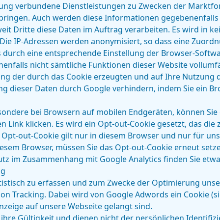
ung verbundene Dienstleistungen zu Zwecken der Marktf
rbringen. Auch werden diese Informationen gegebenenfalls 
eit Dritte diese Daten im Auftrag verarbeiten. Es wird in k
e IP-Adressen werden anonymisiert, so dass eine Zuordnun
es durch eine entsprechende Einstellung der Browser-Softw
enenfalls nicht sämtliche Funktionen dieser Website vollum
ung der durch das Cookie erzeugten und auf Ihre Nutzung 
tung dieser Daten durch Google verhindern, indem Sie ein 
sondere bei Browsern auf mobilen Endgeräten, können Sie 
n Link klicken. Es wird ein Opt-out-Cookie gesetzt, das die
 Opt-out-Cookie gilt nur in diesem Browser und nur für un
diesem Browser, müssen Sie das Opt-out-Cookie erneut setz
tz im Zusammenhang mit Google Analytics finden Sie etwa
ng
istisch zu erfassen und zum Zwecke der Optimierung unser
on Tracking. Dabei wird von Google Adwords ein Cookie (si
Anzeige auf unsere Webseite gelangt sind.
 ihre Gültigkeit und dienen nicht der persönlichen Identifi